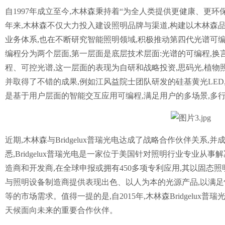
自1997年成立至今,木林森秉持着“为全人类提供更健康、更环
年来,木林森不仅大力投入建设照明品牌与渠道,构建以木林森
业务体系,也在不断研究智能照明领域,积极推动第四代光谱可编
编程分为两个层面,第一层面是底层技术层面:光谱的可编程,换
程、可控光谱,这一层面的表现为自研和战略投资,思码光,植物照明,
并取得了不错的成果,例如江风益院士团队研发的硅基黄光LED,Br
是基于用户层面的智能交互应用可编程,满足用户的多场景,多
近期,木林森与Bridgelux普瑞光电达成了战略合作伙伴关系
悉,Bridgelux普瑞光电是一家位于美国针对照明行业专业从
造商和开发商,在全球申报或拥有450多项专利应用,其以固态
与照明设备制造商提供表现出色、以人为本的光源产品,以满
等的市场需求。值得一提的是,自2015年,木林森Bridgelux
天候面向未来的重要合作伙伴。