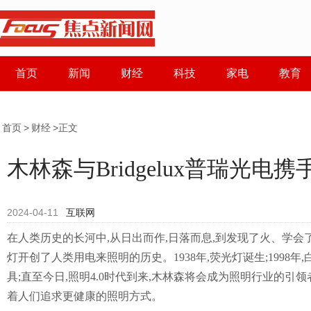
首页
新闻
财经
科技
家电
教育
首页
>
财经
>正文
木林森与Bridgelux普瑞光电携
2024-04-11
互联网
在人类历史的长河中,从日出而作,日落而息,到发现了火、学会
灯开创了人类用电来照明的历史。1938年,荧光灯诞生;1998年
具;直至今日,照明4.0时代到来,木林森将会成为照明行业的引
着人们追求更健康的照明方式。